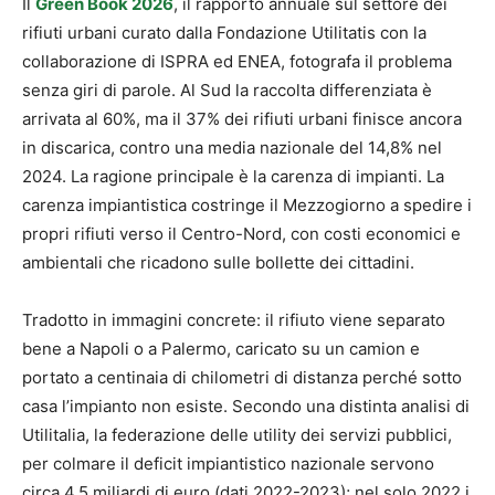
Il
Green Book 2026
, il rapporto annuale sul settore dei
rifiuti urbani curato dalla Fondazione Utilitatis con la
collaborazione di ISPRA ed ENEA, fotografa il problema
senza giri di parole. Al Sud la raccolta differenziata è
arrivata al 60%, ma il 37% dei rifiuti urbani finisce ancora
in discarica, contro una media nazionale del 14,8% nel
2024. La ragione principale è la carenza di impianti. La
carenza impiantistica costringe il Mezzogiorno a spedire i
propri rifiuti verso il Centro-Nord, con costi economici e
ambientali che ricadono sulle bollette dei cittadini.
Tradotto in immagini concrete: il rifiuto viene separato
bene a Napoli o a Palermo, caricato su un camion e
portato a centinaia di chilometri di distanza perché sotto
casa l’impianto non esiste. Secondo una distinta analisi di
Utilitalia, la federazione delle utility dei servizi pubblici,
per colmare il deficit impiantistico nazionale servono
circa 4,5 miliardi di euro (dati 2022-2023); nel solo 2022 i