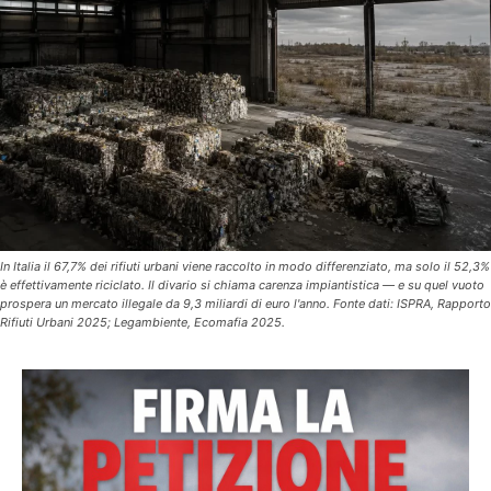
In Italia il 67,7% dei rifiuti urbani viene raccolto in modo differenziato, ma solo il 52,3%
è effettivamente riciclato. Il divario si chiama carenza impiantistica — e su quel vuoto
prospera un mercato illegale da 9,3 miliardi di euro l'anno. Fonte dati: ISPRA, Rapporto
Rifiuti Urbani 2025; Legambiente, Ecomafia 2025.