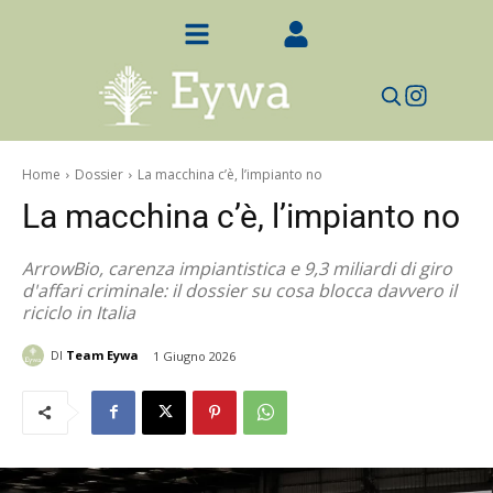
Home
Dossier
La macchina c’è, l’impianto no
La macchina c’è, l’impianto no
ArrowBio, carenza impiantistica e 9,3 miliardi di giro
d'affari criminale: il dossier su cosa blocca davvero il
riciclo in Italia
DI
Team Eywa
1 Giugno 2026