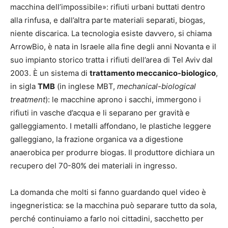
macchina dell’impossibile»: rifiuti urbani buttati dentro
alla rinfusa, e dall’altra parte materiali separati, biogas,
niente discarica. La tecnologia esiste davvero, si chiama
ArrowBio, è nata in Israele alla fine degli anni Novanta e il
suo impianto storico tratta i rifiuti dell’area di Tel Aviv dal
2003. È un sistema di
trattamento meccanico-biologico
,
in sigla
TMB
(in inglese MBT,
mechanical-biological
treatment
): le macchine aprono i sacchi, immergono i
rifiuti in vasche d’acqua e li separano per gravità e
galleggiamento. I metalli affondano, le plastiche leggere
galleggiano, la frazione organica va a digestione
anaerobica per produrre biogas. Il produttore dichiara un
recupero del 70-80% dei materiali in ingresso.
La domanda che molti si fanno guardando quel video è
ingegneristica: se la macchina può separare tutto da sola,
perché continuiamo a farlo noi cittadini, sacchetto per