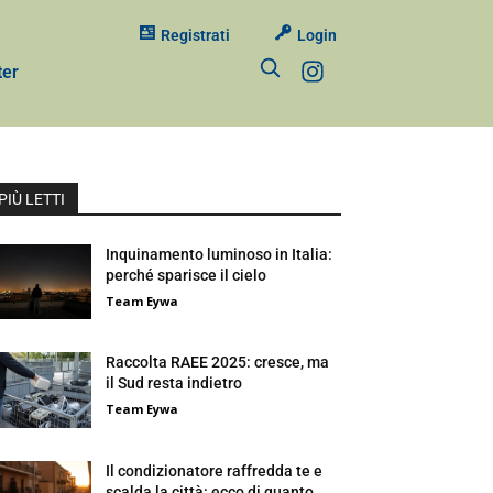
Registrati
Login
ter
PIÙ LETTI
Inquinamento luminoso in Italia:
perché sparisce il cielo
Team Eywa
Raccolta RAEE 2025: cresce, ma
il Sud resta indietro
Team Eywa
Il condizionatore raffredda te e
scalda la città: ecco di quanto