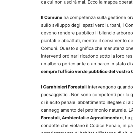
da cui non uscirà mai. Ecco la mappa operat
Il Comune
ha competenza sulla gestione ord
sullo sviluppo degli spazi verdi urbani, i C
devono rendere pubblico il bilancio arboreo 
piantati e abbattuti, mentre il censimento de
Comuni. Questo significa che manutenzione,
interventi ordinari ricadono sotto la loro re
un albero pericolante o un parco in stato d
sempre l’ufficio verde pubblico del vostr
I Carabinieri Forestali
intervengono quando si
paesaggistici. Non sono competenti per la g
di illecito penale: abbattimento illegale di al
danneggiamento del patrimonio naturale. L’A
Forestali, Ambientali e Agroalimentari
, ha 
condotte che violano il Codice Penale, in par