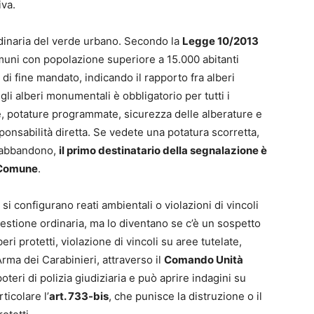
iva.
inaria del verde urbano. Secondo la
Legge 10/2013
omuni con popolazione superiore a 15.000 abitanti
di fine mandato, indicando il rapporto fra alberi
gli alberi monumentali è obbligatorio per tutti i
 potature programmate, sicurezza delle alberature e
sponsabilità diretta. Se vedete una potatura scorretta,
i abbandono,
il primo destinatario della segnalazione è
o Comune
.
 configurano reati ambientali o violazioni di vincoli
estione ordinaria, ma lo diventano se c’è un sospetto
beri protetti, violazione di vincoli su aree tutelate,
rma dei Carabinieri, attraverso il
Comando Unità
poteri di polizia giudiziaria e può aprire indagini su
ticolare l’
art. 733-bis
, che punisce la distruzione o il