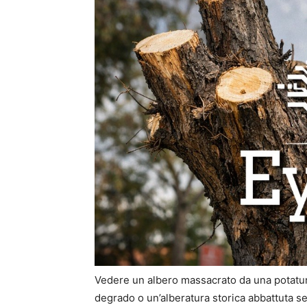
Vedere un albero massacrato da una potatur
degrado o un’alberatura storica abbattuta s