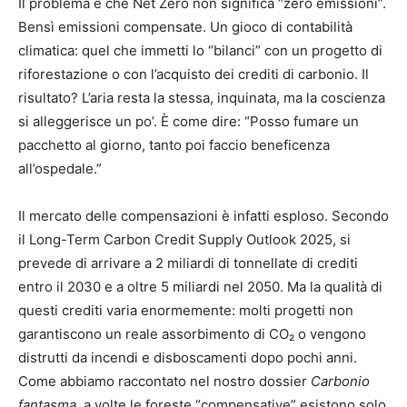
Il problema è che Net Zero non significa “zero emissioni”.
Bensì emissioni compensate. Un gioco di contabilità
climatica: quel che immetti lo “bilanci” con un progetto di
riforestazione o con l’acquisto dei
crediti di carbonio
. Il
risultato? L’aria resta la stessa, inquinata, ma la coscienza
si alleggerisce un po’. È come dire: “Posso fumare un
pacchetto al giorno, tanto poi faccio beneficenza
all’ospedale.”
Il mercato delle compensazioni è infatti esploso. Secondo
il Long-Term Carbon Credit Supply Outlook 2025, si
prevede di arrivare a 2 miliardi di tonnellate di crediti
entro il 2030 e a oltre 5 miliardi nel 2050. Ma la qualità di
questi crediti varia enormemente: molti progetti non
garantiscono un reale assorbimento di CO₂ o vengono
distrutti da incendi e disboscamenti dopo pochi anni.
Come abbiamo raccontato nel nostro dossier
Carbonio
fantasma
, a volte le foreste “compensative” esistono solo