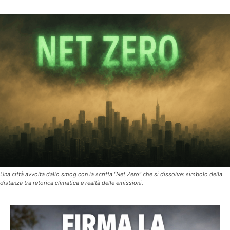
Una città avvolta dallo smog con la scritta “Net Zero” che si dissolve: simbolo della
distanza tra retorica climatica e realtà delle emissioni.