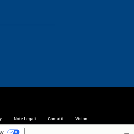
y
Note Legali
Contatti
Vision
cy