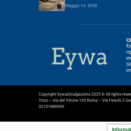
Maggio 14, 2026
C
Ey
ri
in
Gr
im
Copyright EywaDivulgazione 2025 © All rights res
Trizio – Via del Tritone 132 Roma – Via Fieschi 2 G
02701880995
Informat