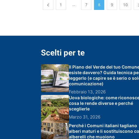
...
1
7
8
9
10
Scelti per te
Il Piano del Verde del tuo Comun
esiste davvero? Guida tecnica pe
leggerlo (e capire se è serio o so
comunicazione)
Febbraio 13, 2026
Uova biologiche: come riconosce
cosa le rende diverse e perché
sceglierle
Marzo 31, 2026
Perché i Comuni italiani tagliano
alberi maturi e li sostituiscono c
alberelli che muoiono