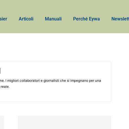
sier
Articoli
Manuali
Perché Eywa
Newslet
 I migliori collaboratori e giornalisti che si impegnano per una
reale.