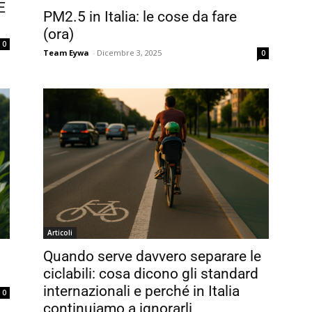
E
PM2.5 in Italia: le cose da fare
(ora)
0
Team Eywa
-
Dicembre 3, 2025
0
Articoli
Quando serve davvero separare le
ciclabili: cosa dicono gli standard
internazionali e perché in Italia
0
continuiamo a ignorarli