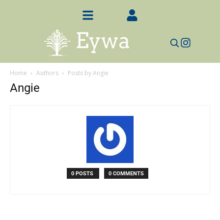
Home
Authors
Posts by Angie
Angie
0 POSTS
0 COMMENTS