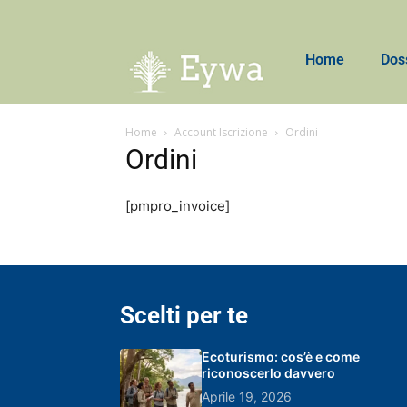
Home
Dos
Home
Account Iscrizione
Ordini
Ordini
[pmpro_invoice]
Scelti per te
Ecoturismo: cos’è e come
riconoscerlo davvero
Aprile 19, 2026