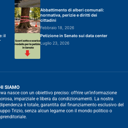
Abbattimento di alberi comunali:
normativa, perizie e diritti dei
cittadini
Febbraio 18, 2026
 il
Petizione in Senato sui data center
r
Luglio 23, 2026
HI SIAMO
wa nasce con un obiettivo preciso: offrire un’informazione
gorosa, imparziale e libera da condizionamenti. La nostra
dipendenza è totale, garantita dal finanziamento esclusivo del
uppo Trizio, senza alcun legame con il mondo politico o
prenditoriale.