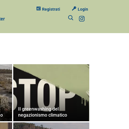
Registrati
Login
ter
Il greenwashing del
no
negazionismo climatico