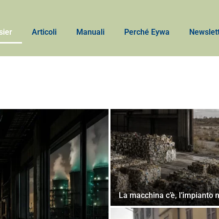
sier
Articoli
Manuali
Perché Eywa
Newslet
La macchina c’è, l’impianto 