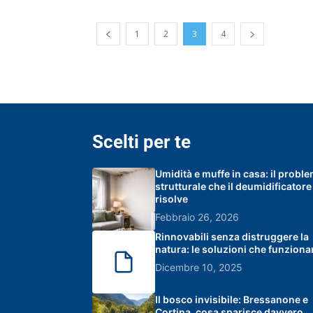
1
2
3
4
Scelti per te
Umidità e muffe in casa: il probl
strutturale che il deumidificator
risolve
Febbraio 26, 2026
Rinnovabili senza distruggere la
natura: le soluzioni che funzion
Dicembre 10, 2025
Il bosco invisibile: Bressanone e
Cortina, cosa sparisce davvero