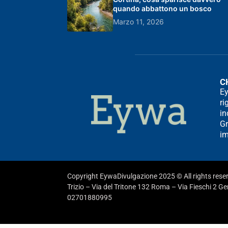
quando abbattono un bosco
Marzo 11, 2026
C
Ey
ri
in
Gr
im
Copyright EywaDivulgazione 2025 © All rights res
Trizio – Via del Tritone 132 Roma – Via Fieschi 2 G
02701880995