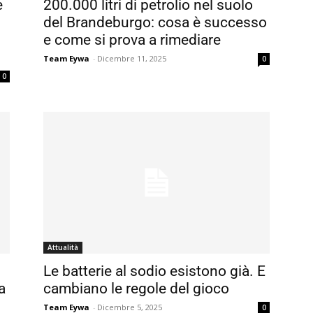
e
200.000 litri di petrolio nel suolo
del Brandeburgo: cosa è successo
e come si prova a rimediare
Team Eywa
-
Dicembre 11, 2025
0
0
Attualità
Le batterie al sodio esistono già. E
a
cambiano le regole del gioco
Team Eywa
-
Dicembre 5, 2025
0