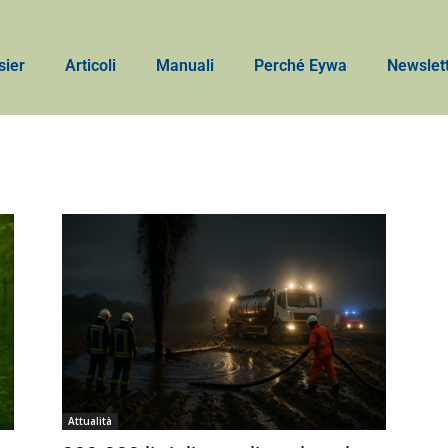
sier
Articoli
Manuali
Perché Eywa
Newslet
Attualità