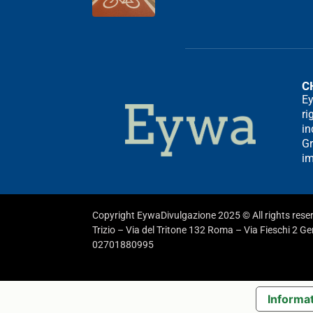
C
Ey
ri
in
Gr
im
Copyright EywaDivulgazione 2025 © All rights res
Trizio – Via del Tritone 132 Roma – Via Fieschi 2 G
02701880995
Informat