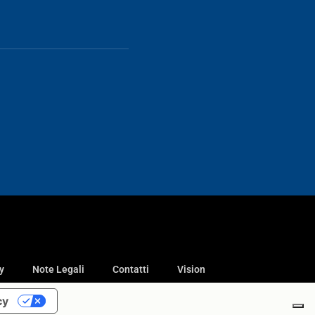
y
Note Legali
Contatti
Vision
cy