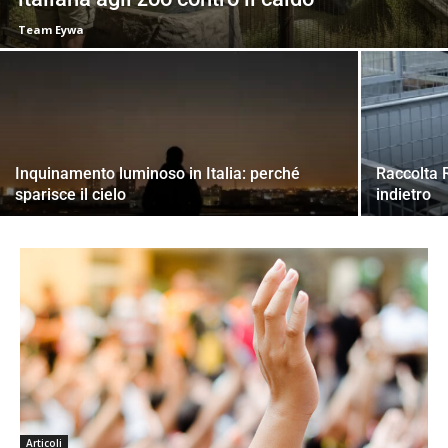
Team Eywa
Inquinamento luminoso in Italia: perché
Raccolta 
sparisce il cielo
indietro
Articoli