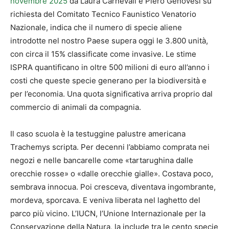
novembre 2025
da Laura Carnevali e Piero Genovesi su
richiesta del Comitato Tecnico Faunistico Venatorio
Nazionale, indica che il numero di specie aliene
introdotte nel nostro Paese supera oggi le 3.800 unità,
con circa il 15% classificate come invasive. Le stime
ISPRA quantificano in oltre 500 milioni di euro all’anno i
costi che queste specie generano per la biodiversità e
per l’economia. Una quota significativa arriva proprio dal
commercio di animali da compagnia.
Il caso scuola è la testuggine palustre americana
Trachemys scripta. Per decenni l’abbiamo comprata nei
negozi e nelle bancarelle come «tartarughina dalle
orecchie rosse» o «dalle orecchie gialle». Costava poco,
sembrava innocua. Poi cresceva, diventava ingombrante,
mordeva, sporcava. E veniva liberata nel laghetto del
parco più vicino. L’IUCN, l’Unione Internazionale per la
Conservazione della Natura, la include tra le cento specie