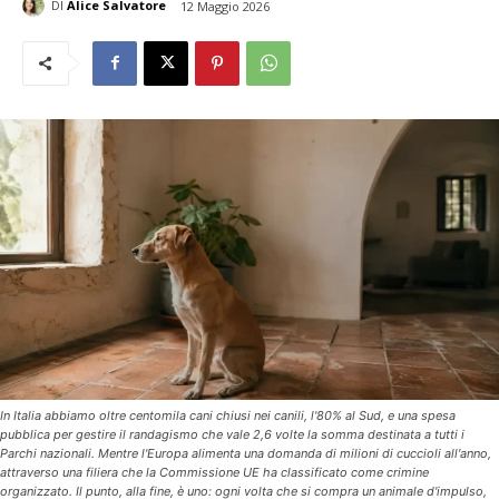
DI
Alice Salvatore
12 Maggio 2026
In Italia abbiamo oltre centomila cani chiusi nei canili, l'80% al Sud, e una spesa
pubblica per gestire il randagismo che vale 2,6 volte la somma destinata a tutti i
Parchi nazionali. Mentre l'Europa alimenta una domanda di milioni di cuccioli all'anno,
attraverso una filiera che la Commissione UE ha classificato come crimine
organizzato. Il punto, alla fine, è uno: ogni volta che si compra un animale d'impulso,