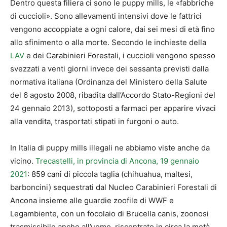
Dentro questa filiera ci sono le puppy mills, le «fabbriche
di cuccioli». Sono allevamenti intensivi dove le fattrici
vengono accoppiate a ogni calore, dai sei mesi di età fino
allo sfinimento o alla morte. Secondo le inchieste della
LAV
e dei Carabinieri Forestali, i cuccioli vengono spesso
svezzati a venti giorni invece dei sessanta previsti dalla
normativa italiana (Ordinanza del Ministero della Salute
del 6 agosto 2008, ribadita dall’Accordo Stato-Regioni del
24 gennaio 2013), sottoposti a farmaci per apparire vivaci
alla vendita, trasportati stipati in furgoni o auto.
In Italia di puppy mills illegali ne abbiamo viste anche da
vicino.
Trecastelli, in provincia di Ancona, 19 gennaio
2021
: 859 cani di piccola taglia (chihuahua, maltesi,
barboncini) sequestrati dal Nucleo Carabinieri Forestali di
Ancona insieme alle guardie zoofile di WWF e
Legambiente, con un focolaio di Brucella canis, zoonosi
trasmissibile anche all’uomo, riscontrato in circa la metà