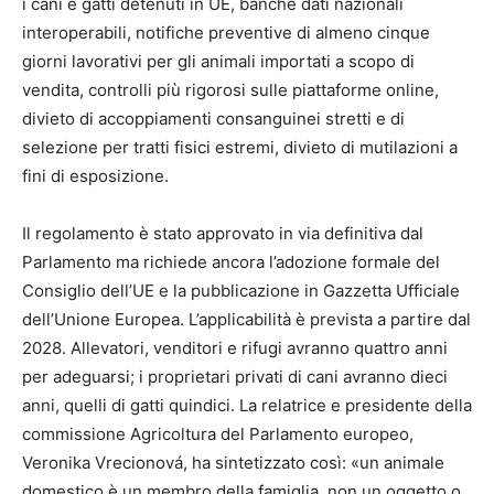
i cani e gatti detenuti in UE, banche dati nazionali
interoperabili, notifiche preventive di almeno cinque
giorni lavorativi per gli animali importati a scopo di
vendita, controlli più rigorosi sulle piattaforme online,
divieto di accoppiamenti consanguinei stretti e di
selezione per tratti fisici estremi, divieto di mutilazioni a
fini di esposizione.
Il regolamento è stato approvato in via definitiva dal
Parlamento ma richiede ancora l’adozione formale del
Consiglio dell’UE e la pubblicazione in Gazzetta Ufficiale
dell’Unione Europea. L’applicabilità è prevista a partire dal
2028. Allevatori, venditori e rifugi avranno quattro anni
per adeguarsi; i proprietari privati di cani avranno dieci
anni, quelli di gatti quindici. La relatrice e presidente della
commissione Agricoltura del Parlamento europeo,
Veronika Vrecionová, ha sintetizzato così: «un animale
domestico è un membro della famiglia, non un oggetto o