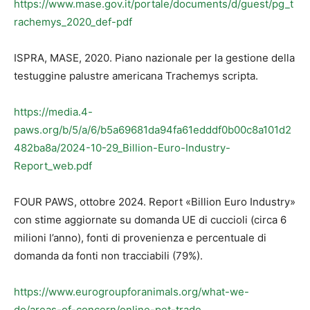
https://www.mase.gov.it/portale/documents/d/guest/pg_t
rachemys_2020_def-pdf
ISPRA, MASE, 2020. Piano nazionale per la gestione della
testuggine palustre americana Trachemys scripta.
https://media.4-
paws.org/b/5/a/6/b5a69681da94fa61edddf0b00c8a101d2
482ba8a/2024-10-29_Billion-Euro-Industry-
Report_web.pdf
FOUR PAWS, ottobre 2024. Report «Billion Euro Industry»
con stime aggiornate su domanda UE di cuccioli (circa 6
milioni l’anno), fonti di provenienza e percentuale di
domanda da fonti non tracciabili (79%).
https://www.eurogroupforanimals.org/what-we-
do/areas-of-concern/online-pet-trade